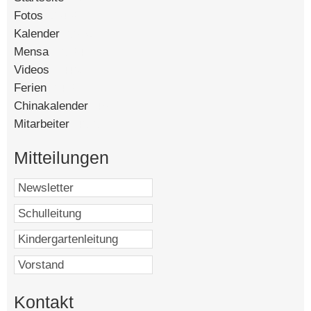
Fotos
[90402]
Kalender
[58679]
Mensa
[15124]
Videos
[14489]
Ferien
[8442]
Chinakalender
[4763]
Mitarbeiter
[4545]
Mitteilungen
Kontakt