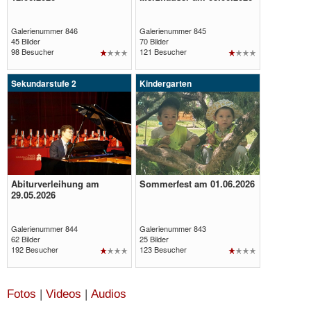
Galerie
Galerie
öffnen
öffnen
Galerienummer 846
Galerienummer 845
45 Bilder
70 Bilder
98 Besucher
121 Besucher
Sekundarstufe 2
Kindergarten
Abiturverleihung am
Sommerfest am 01.06.2026
Galerie
Galerie
29.05.2026
öffnen
öffnen
Galerienummer 844
Galerienummer 843
62 Bilder
25 Bilder
192 Besucher
123 Besucher
Fotos
|
Videos
|
Audios