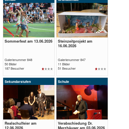
Sommerfest am 13.06.2026
Steinzeitprojekt am
Galerie
Galerie
16.06.2026
öffnen
öffnen
Galerienummer 848
Galerienummer 847
50 Bilder
11 Bilder
187 Besucher
51 Besucher
Sekundarstufen
Schule
Realschulfeier am
Verabschiedung Dr.
12.06.2026
Merzhäuser am 03.06.2026