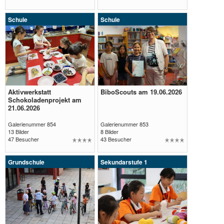
Schule
Schule
Aktivwerkstatt
BiboScouts am 19.06.2026
Galerie
Galerie
Schokoladenprojekt am
21.06.2026
öffnen
öffnen
Galerienummer 854
Galerienummer 853
13 Bilder
8 Bilder
47 Besucher
43 Besucher
Grundschule
Sekundarstufe 1