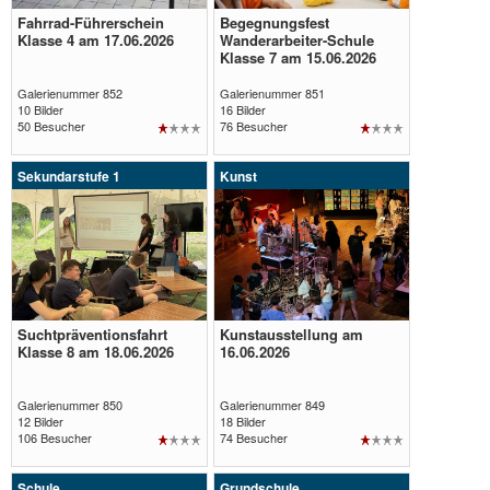
Fahrrad-Führerschein
Begegnungsfest
Galerie
Galerie
Klasse 4 am 17.06.2026
Wanderarbeiter-Schule
Klasse 7 am 15.06.2026
öffnen
öffnen
Galerienummer 852
Galerienummer 851
10 Bilder
16 Bilder
50 Besucher
76 Besucher
Sekundarstufe 1
Kunst
Suchtpräventionsfahrt
Kunstausstellung am
Galerie
Galerie
Klasse 8 am 18.06.2026
16.06.2026
öffnen
öffnen
Galerienummer 850
Galerienummer 849
12 Bilder
18 Bilder
106 Besucher
74 Besucher
Schule
Grundschule