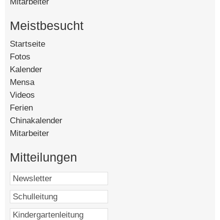
Mitarbeiter
Meistbesucht
Startseite
[142720]
Fotos
[90515]
Kalender
[58840]
Mensa
[15139]
Videos
[14541]
Ferien
[8474]
Chinakalender
[4788]
Mitarbeiter
[4567]
Mitteilungen