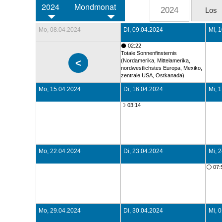
2024
Mondmonat
Mo, 08.04.2024
Di, 09.04.2024
Mi, 
⚫ 02:22
Totale Sonnenfinsternis
(Nordamerika, Mittelamerika,
nordwestlichstes Europa, Mexiko,
zentrale USA, Ostkanada)
Mo, 15.04.2024
Di, 16.04.2024
Mi, 
☽ 03:14
Mo, 22.04.2024
Di, 23.04.2024
Mi, 
⚪ 07:
Mo, 29.04.2024
Di, 30.04.2024
Mi, 