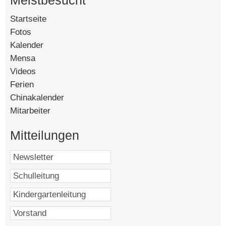
Meistbesucht
Mi, 14.1.2026
Startseite
[142424]
Fotos
[90262]
Kalender
[58522]
Mensa
[15116]
Do, 15.1.2026
Videos
[14433]
Ferien
[8402]
Chinakalender
[4745]
Mitarbeiter
[4525]
Fr, 16.1.2026
Mitteilungen
Sa, 17.1.2026
ISAC U19 Basketball Girls
So, 18.1.2026