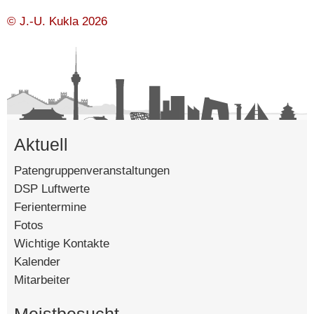
Mo, 10.8.2026
© J.-U. Kukla 2026
Ferien
Di, 11.8.2026
Ferien
Aktuell
Mi, 12.8.2026
Ferien
Patengruppenveranstaltungen
DSP Luftwerte
Ferientermine
⚫ 01:37
Do, 13.8.2026
Fotos
Ferien
Wichtige Kontakte
Kalender
Mitarbeiter
Fr, 14.8.2026
Ferien