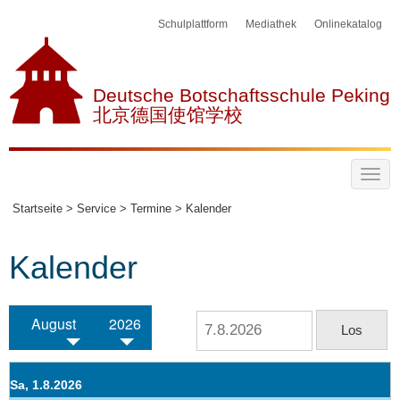
Schulplattform
Mediathek
Onlinekatalog
Deutsche Botschaftsschule Peking
北京德国使馆学校
Startseite >
Service >
Termine >
Kalender
Kalender
August
2026
Sa, 1.8.2026