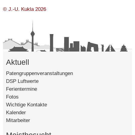
Mo, 10.8.2026
© J.-U. Kukla 2026
Ferien
Di, 11.8.2026
Ferien
Aktuell
Mi, 12.8.2026
Ferien
Patengruppenveranstaltungen
DSP Luftwerte
Ferientermine
⚫ 01:37
Do, 13.8.2026
Fotos
Ferien
Wichtige Kontakte
Kalender
Mitarbeiter
Fr, 14.8.2026
Ferien