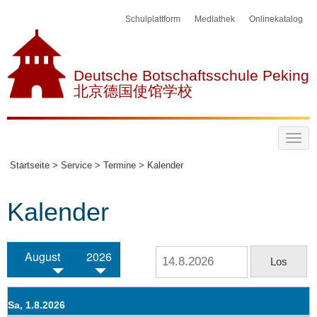
Schulplattform
Mediathek
Onlinekatalog
Deutsche Botschaftsschule Peking
北京德国使馆学校
Startseite >
Service >
Termine >
Kalender
Kalender
August
2026
Sa, 1.8.2026