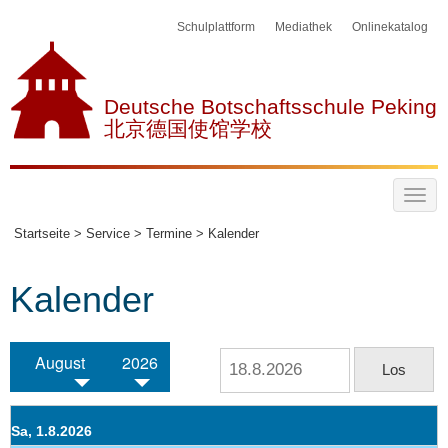
Schulplattform
Mediathek
Onlinekatalog
Deutsche Botschaftsschule Peking
北京德国使馆学校
Startseite >
Service >
Termine >
Kalender
Kalender
August
2026
Sa, 1.8.2026