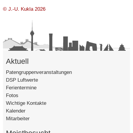
Mo, 10.8.2026
© J.-U. Kukla 2026
Ferien
Di, 11.8.2026
Ferien
Aktuell
Mi, 12.8.2026
Ferien
Patengruppenveranstaltungen
DSP Luftwerte
Ferientermine
⚫ 01:37
Do, 13.8.2026
Fotos
Ferien
Wichtige Kontakte
Kalender
Mitarbeiter
Fr, 14.8.2026
Ferien