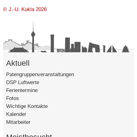
So, 10.5.2026
© J.-U. Kukla 2026
Muttertag
Kommunion
20. KW
Mo, 11.5.2026
Berufspraktikum (9. Klassen)
Aktuell
Studienfahrt Kl. 11
Patengruppenveranstaltungen
Di, 12.5.2026
DSP Luftwerte
Berufspraktikum (9. Klassen)
Ferientermine
Fotos
Projektwoche
Wichtige Kontakte
Kalender
Studienfahrt Kl. 11
Mitarbeiter
Elternbeiratssitzung