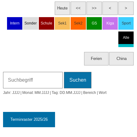
Fr, 6.9.2024
18:00 Uhr: Welcome Party der Patengruppe
Sa, 7.9.2024
Erste-Hilfe-Kurs Kollegium
So, 8.9.2024
Jahr: JJJJ | Monat: MM.JJJJ | Tag: DD.MM.JJJJ | Bereich | Wort
37. KW
Mo, 9.9.2024
19:00 Uhr: Elternabend Klasse 2